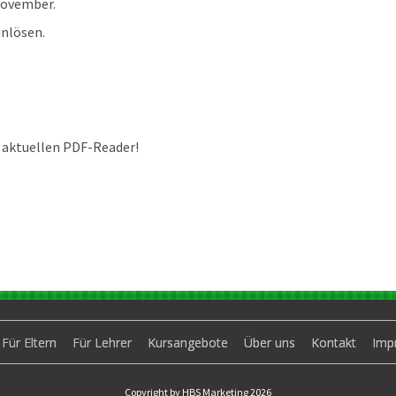
November.
inlösen.
 aktuellen PDF-Reader!
Für Eltern
Für Lehrer
Kursangebote
Über uns
Kontakt
Imp
Copyright by HBS Marketing 2026